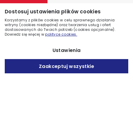
rozwiązanie dla każdego, kto pragnie stworzyć
Dostosuj ustawienia plików cookies
ogrodzenie, które będzie nie tylko funkcjonalne, ale
również zachwycające wizualnie i trwałe.
Cegły
Korzystamy z plików cookies w celu sprawnego działania
witryny (cookies niezbędne) oraz tworzenia usług i ofert
klinkierowe
charakteryzują się niezwykłą
dostosowanych do Twoich potrzeb (cookies opcjonalne).
odpornością na warunki atmosferyczne oraz
Dowiedz się więcej w
polityce cookies.
łatwością w utrzymaniu czystości, co sprawia, że są
idealnym wyborem na długoterminowe inwestycje.
Ustawienia
Wybierz trwałość i estetykę – wybierz KMK-Klinkier.
pl! Przekonaj się sam, jak nasze produkty mogą
Zaakceptuj wszystkie
odmienić przestrzeń wokół Twojego domu oraz
dodać mu wyjątkowego charakteru!
Wysyłamy próbki
Dostarczamy do domu lub biura. W ten