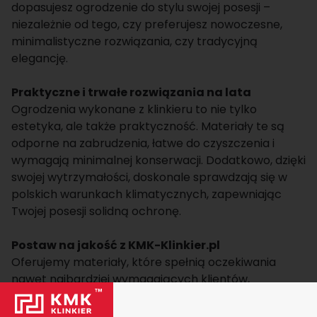
dopasujesz ogrodzenie do stylu swojej posesji –
niezależnie od tego, czy preferujesz nowoczesne,
minimalistyczne rozwiązania, czy tradycyjną
elegancję.
Praktyczne i trwałe rozwiązania na lata
Ogrodzenia wykonane z klinkieru to nie tylko
estetyka, ale także praktyczność. Materiały te są
odporne na zabrudzenia, łatwe do czyszczenia i
wymagają minimalnej konserwacji. Dodatkowo, dzięki
swojej wytrzymałości, doskonale sprawdzają się w
polskich warunkach klimatycznych, zapewniając
Twojej posesji solidną ochronę.
Postaw na jakość z KMK-Klinkier.pl
Oferujemy materiały, które spełnią oczekiwania
nawet najbardziej wymagających klientów,
zapewniając im nie tylko jakość, ale także wyjątkowy
styl. Nasza szeroka oferta cegieł to doskonałe