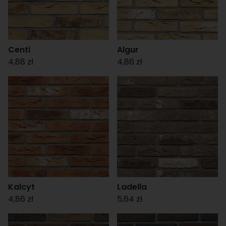
Centi
Algur
4,88 zł
4,86 zł
Kalcyt
Ladella
4,86 zł
5,64 zł