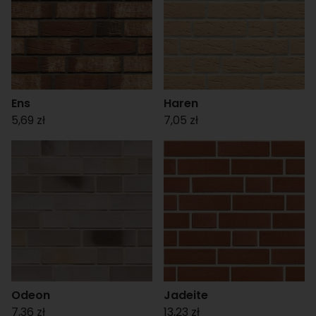
Ens
Haren
5,69 zł
7,05 zł
Odeon
Jadeite
7,36 zł
13,23 zł