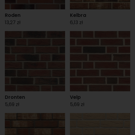
Roden
Kelbra
13,27 zł
6,13 zł
Dronten
Velp
5,69 zł
5,69 zł