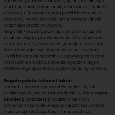
Budowa ogrodzenia to inwestycja na lata, dlatego
warto postawić na materiały, które łączą trwałość z
estetyką. Oferowane cegły i płytki klinkierowe to
doskonały wybór dla osób, które cenią solidność
oraz niepowtarzalny wygląd.
Cegły klinkierowe wyróżniają się odpornością na
działanie wilgoci, promieniowanie UV oraz skrajne
temperatury. Są łatwe w pielęgnacji i przez długie
lata zachowują swój oryginalny kolor i strukturę.
Płytki klinkierowe natomiast stanowią praktyczne
rozwiązanie dla osób, które szukają szybkiego i
efektywnego sposobu na wykończenie ogrodzenia.
Bogata paleta kolorów i faktur
Jednym z największych atutów cegieł i
płytek
klinkierowych
jest ich różnorodność. W ofercie
KMK-
Klinkier.pl
znajdziesz produkty w ciepłych
odcieniach czerwieni, eleganckiej szarości, a także
klasycznej bieli i beżu. Dzięki temu bez trudu