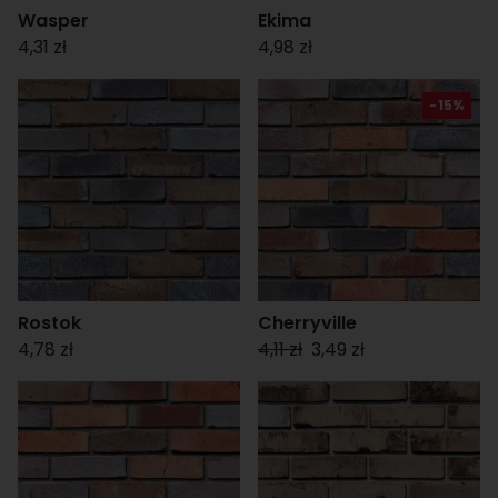
Wasper
Ekima
4,31 zł
4,98 zł
-15%
Rostok
Cherryville
4,78 zł
4,11 zł
3,49 zł