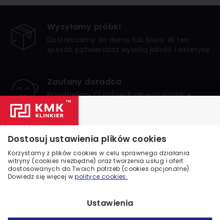
Wysyłamy próbki
Dostarczamy do domu lub biura. W ten
sposób potwierdzisz wysoką jakość i estetykę.
Zaufany doradca
Przydzielimy Ci indywidualnego doradcę,
który zagwarantuje bezpieczne i udane
zakupy.
Numer 1 w Polsce
Dostosuj ustawienia plików cookies
Jesteśmy liderem internetowej sprzedaży
Korzystamy z plików cookies w celu sprawnego działania
klinkieru w Polsce. Zaufało nam wielu
witryny (cookies niezbędne) oraz tworzenia usług i ofert
dostosowanych do Twoich potrzeb (cookies opcjonalne).
klientów.
Dowiedz się więcej w
polityce cookies.
Ustawienia