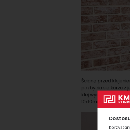
Ścianę przed klejeni
pozbycia się kurzu z
klej wysokoelastyczn
10x10mm.
Dostosu
Korzystam