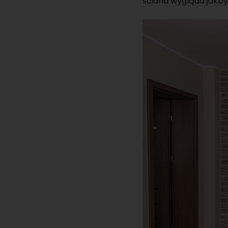
ściana wygląda jakb