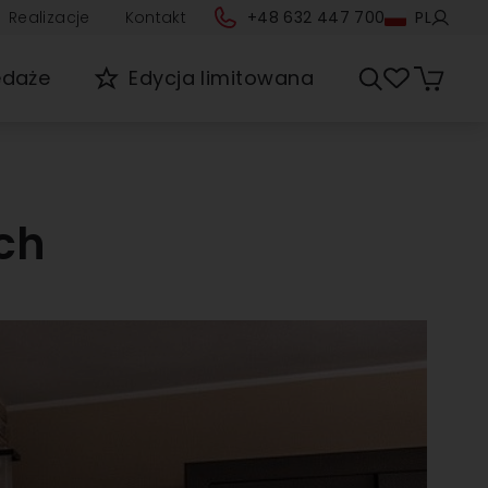
Realizacje
Kontakt
+48 632 447 700
PL
edaże
Edycja limitowana
ch