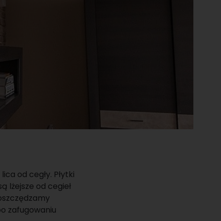
ica od cegły. Płytki
ą lżejsze od cegieł
 oszczędzamy
 po zafugowaniu