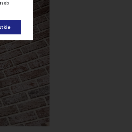
trzeb
tkie