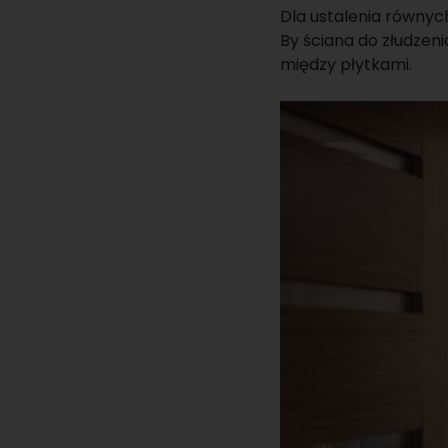
Dla ustalenia równyc
By ściana do złudze
między płytkami.