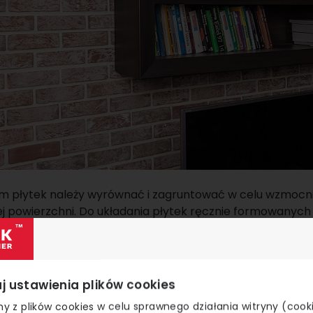
em płytek należy wyrównać i zagruntować w celu wzmocni
 jej powierzchni. Do układania płytek ręcznie formowanyc
y (klasa C2TE S2) – nakładany na ścianę i na płytkę za 
j ustawienia plików cookies
y z plików cookies w celu sprawnego działania witryny (cook