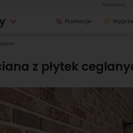
Showroom
y
Promocje
Wyprz
lanych
ciana z płytek ceglany