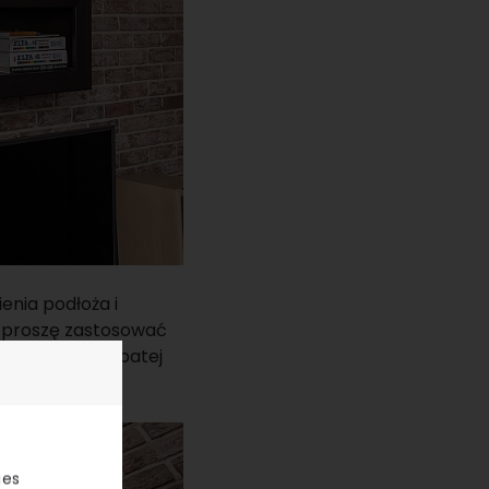
enia podłoża i
h proszę zastosować
pomocą pacy zębatej
ies