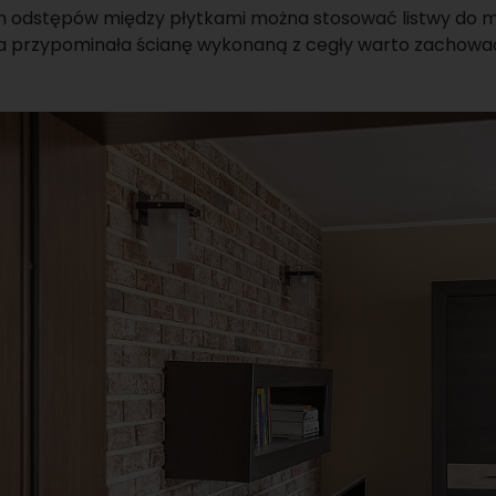
h odstępów między płytkami można stosować listwy do mu
nia przypominała ścianę wykonaną z cegły warto zachow