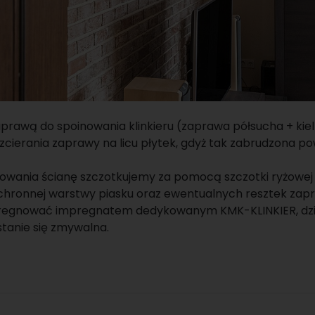
prawą do spoinowania klinkieru (zaprawa półsucha + kiel
zcierania zaprawy na licu płytek, gdyż tak zabrudzona po
owania ścianę szczotkujemy za pomocą szczotki ryżowej w
chronnej warstwy piasku oraz ewentualnych resztek zapra
regnować impregnatem dedykowanym KMK-KLINKIER, dzi
stanie się zmywalna.