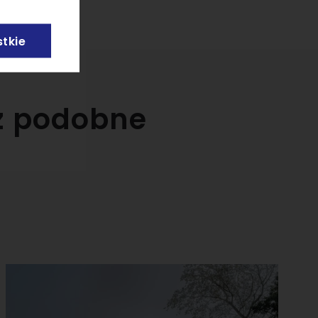
tkie
az podobne