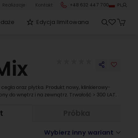
Realizacje
Kontakt
+48 632 447 700
PL
edaże
Edycja limitowana
Mix
o cegła oraz płytka. Produkt nowy, klinkierowy-
ny do wnętrz i na zewnątrz. Trwałość > 300 LAT.
t
Próbka
Wybierz inny wariant