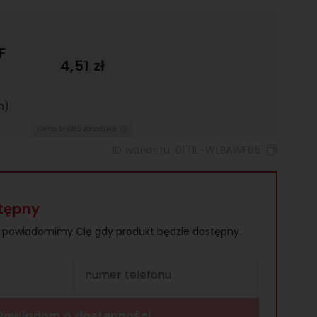
F
4,51 zł
m)
Cena brutto za sztukę
ID wariantu:
0171L-WLBAWF65
tępny
a powiadomimy Cię gdy produkt będzie dostępny.
numer telefonu
Powiadom o dostępności