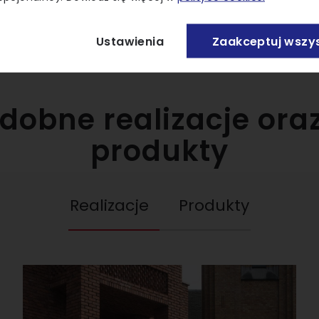
Ustawienia
Zaakceptuj wszys
dobne realizacje or
produkty
Realizacje
Produkty