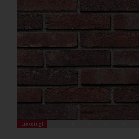
Efekt fugi
1
2
3
4
5