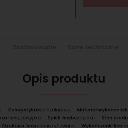
Zastosowanie
Dane techniczne
Opis produktu
e
Kolorystyka:
wielokolorowa
Materiał wykonania:
k
ka lica:
z posypką
Spiek lica:
bez spieku
Stan produ
Struktura lica:
mocno ryflowana
Wykończenie lica:
m