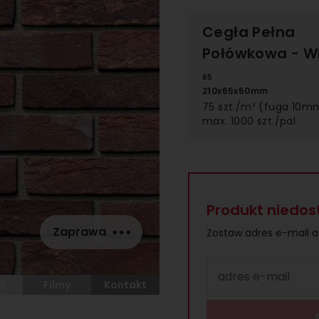
Cegła Pełna
Połówkowa
- W
65
210x65x50mm
75 szt./m² (fuga 10m
max. 1000 szt./pal
Produkt niedos
Zaprawa
Zostaw adres e-mail 
adres e-mail
6
Filmy
Kontakt