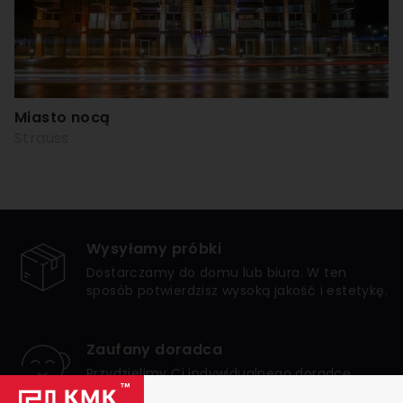
Miasto nocą
Strauss
Wysyłamy próbki
Dostarczamy do domu lub biura. W ten
sposób potwierdzisz wysoką jakość i estetykę.
Zaufany doradca
Przydzielimy Ci indywidualnego doradcę,
który zagwarantuje bezpieczne i udane