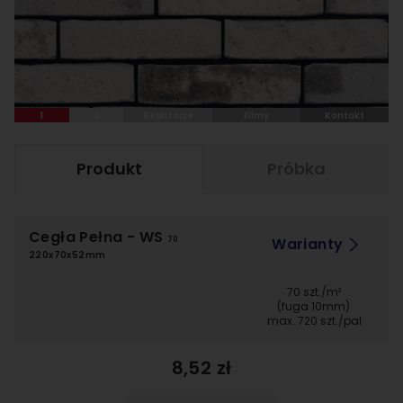
1
2
Realizacje
Filmy
Kontakt
Produkt
Próbka
Cegła Pełna
- WS
Warianty
70
220x70x52mm
70 szt./m²
(fuga 10mm)
max. 720 szt./pal
8,52 zł