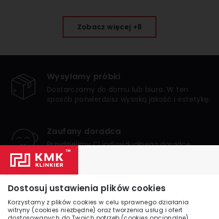
Zobacz więcej +8
Wysyłamy próbki
Dostarczamy do domu lub biura. W ten
sposób potwierdzisz wysoką jakość i estetykę.
Zaufany doradca
Przydzielimy Ci indywidualnego doradcę,
który zagwarantuje bezpieczne i udane
zakupy.
Numer 1 w Polsce
Dostosuj ustawienia plików cookies
Jesteśmy liderem internetowej sprzedaży
Korzystamy z plików cookies w celu sprawnego działania
klinkieru w Polsce. Zaufało nam wielu
witryny (cookies niezbędne) oraz tworzenia usług i ofert
dostosowanych do Twoich potrzeb (cookies opcjonalne).
klientów.