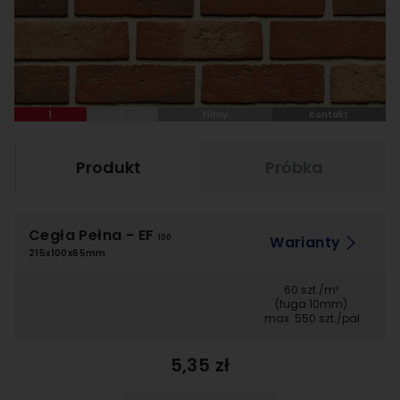
1
2
Filmy
Kontakt
Produkt
Próbka
Cegła Pełna
- EF
Warianty
100
215x100x65mm
60 szt./m²
(fuga 10mm)
max. 550 szt./pal
5,35 zł