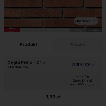
Zaprawa
Efekt
1
2
3
4
5
6
Filmy
Kontakt
fugi
Produkt
Próbka
Cegła Pełna
- DF
Warianty
70
240x70x50mm
67 szt./m²
(fuga 10mm)
max. 650 szt./pal
3,93 zł