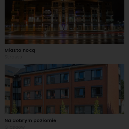
Miasto nocą
Strauss
Na dobrym poziomie
Glasgow