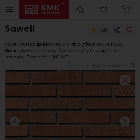
Sawell
0.0
Sawell występuje jako cegła oraz płytka. Produkt nowy,
klinkierowy-ceramiczny. Przeznaczony do wnętrz i na
zewnątrz. Trwałość > 300 LAT.
ID wariantu:
0043P-HEAADF70