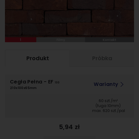
1
Filmy
Kontakt
Produkt
Próbka
Cegła Pełna
- EF
Warianty
100
210x100x65mm
60 szt./m²
(fuga 10mm)
max. 620 szt./pal
5,94 zł