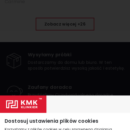
Carmine
Zobacz więcej +26
Wysyłamy próbki
Dostarczamy do domu lub biura. W ten
sposób potwierdzisz wysoką jakość i estetykę.
Zaufany doradca
Przydzielimy Ci indywidualnego doradcę,
który zagwarantuje bezpieczne i udane
zakupy.
Numer 1 w Polsce
Dostosuj ustawienia plików cookies
Jesteśmy liderem internetowej sprzedaży
Korzystamy z plików cookies w celu sprawnego działania