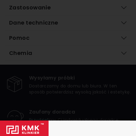
Zastosowanie
Dane techniczne
Pomoc
Chemia
Wysyłamy próbki
Dostarczamy do domu lub biura. W ten
sposób potwierdzisz wysoką jakość i estetykę.
Zaufany doradca
Przydzielimy Ci indywidualnego doradcę,
który zagwarantuje bezpieczne i udane
zakupy.