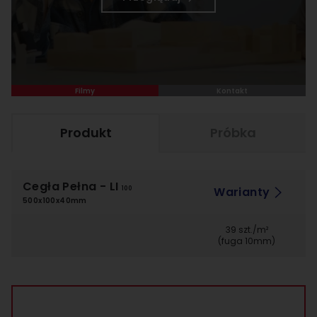
Filmy
Kontakt
Produkt
Próbka
Cegła Pełna
- LI
Warianty
100
500x100x40mm
39 szt./m²
(fuga 10mm)