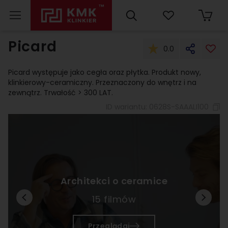
Picard
0.0
Picard występuje jako cegła oraz płytka. Produkt nowy,
klinkierowy-ceramiczny. Przeznaczony do wnętrz i na
zewnątrz. Trwałość > 300 LAT.
ID wariantu:
0628S-SAAALI100
Architekci o ceramice
15 filmów
Przeglądaj