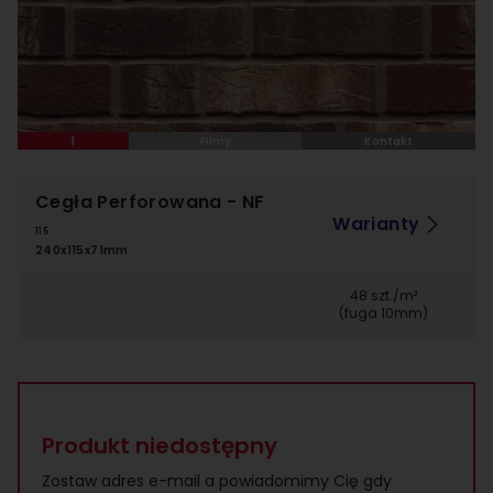
1
Filmy
Kontakt
Cegła Perforowana
- NF
Warianty
115
240x115x71mm
48 szt./m²
(fuga 10mm)
Produkt niedostępny
Zostaw adres e-mail a powiadomimy Cię gdy