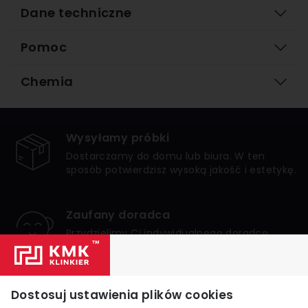
Dane techniczne
Pomoc
Chemia
Wysyłamy próbki
Dostarczamy do domu lub biura. W ten
sposób potwierdzisz wysoką jakość i estetykę.
Zaufany doradca
Przydzielimy Ci indywidualnego doradcę,
który zagwarantuje bezpieczne i udane
zakupy.
Numer 1 w Polsce
Dostosuj ustawienia plików cookies