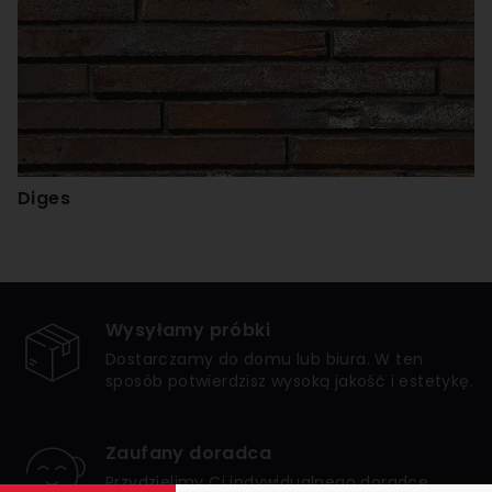
Diges
Wysyłamy próbki
Dostarczamy do domu lub biura. W ten
sposób potwierdzisz wysoką jakość i estetykę.
Zaufany doradca
Przydzielimy Ci indywidualnego doradcę,