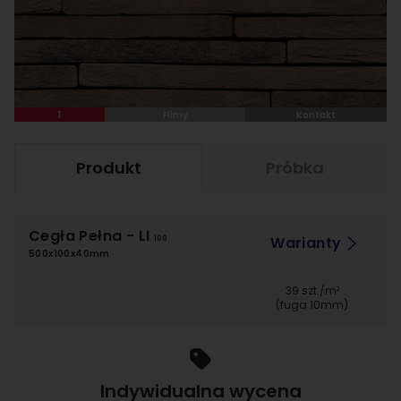
1
Filmy
Kontakt
Produkt
Próbka
Cegła Pełna
- LI
Warianty
100
500x100x40mm
39 szt./m²
(fuga 10mm)
Indywidualna wycena