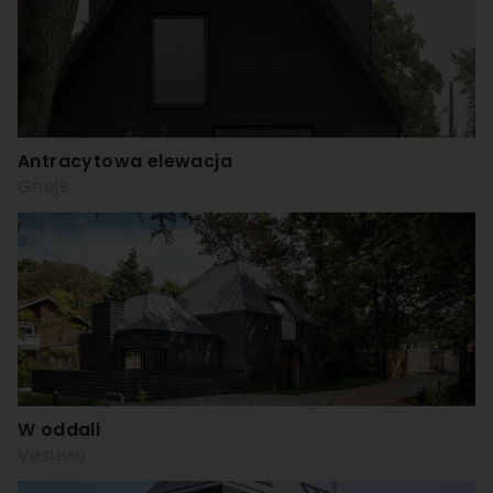
Antracytowa elewacja
Gnejs
W oddali
Vesuvio