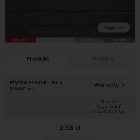
Fuga
Efekt fugi
1
2
Filmy
Kontakt
Produkt
Próbka
Płytka Prosta
- NF
Warianty
9
240x9x71mm
48 szt./m²
(fuga 10mm)
max. 3150 szt./pal
2,58 zł