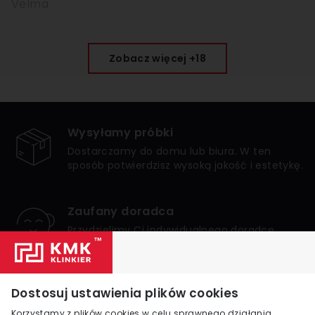
Velma
Zobacz więcej +18
Wysyłamy próbki
Dostarczamy do domu lub biura. W ten
sposób potwierdzisz wysoką jakość i estetykę.
Zaufany doradca
Przydzielimy Ci indywidualnego doradcę,
który zagwarantuje bezpieczne i udane
zakupy.
Numer 1 w Polsce
Dostosuj ustawienia plików cookies
Jesteśmy liderem internetowej sprzedaży
Korzystamy z plików cookies w celu sprawnego działania