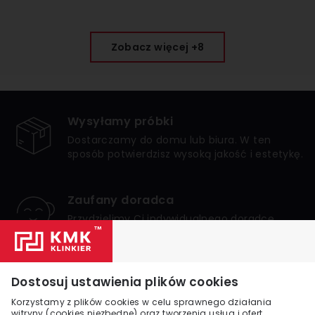
Zobacz więcej +8
Wysyłamy próbki
Dostarczamy do domu lub biura. W ten
sposób potwierdzisz wysoką jakość i estetykę.
Zaufany doradca
Przydzielimy Ci indywidualnego doradcę,
który zagwarantuje bezpieczne i udane
zakupy.
Numer 1 w Polsce
Dostosuj ustawienia plików cookies
Jesteśmy liderem internetowej sprzedaży
Korzystamy z plików cookies w celu sprawnego działania
klinkieru w Polsce. Zaufało nam wielu
witryny (cookies niezbędne) oraz tworzenia usług i ofert