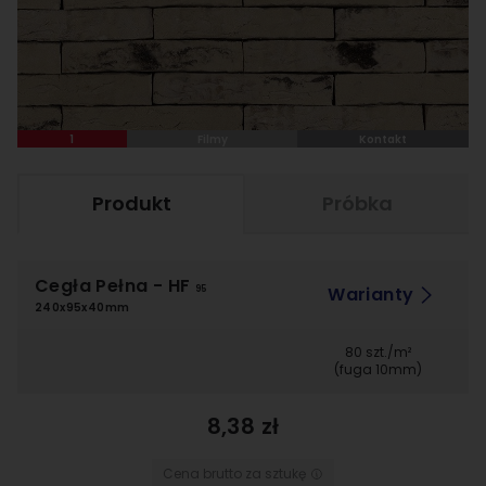
1
Filmy
Kontakt
Produkt
Próbka
Cegła Pełna
- HF
Warianty
95
240x95x40mm
80 szt./m²
(fuga 10mm)
8,38 zł
Cena brutto za sztukę