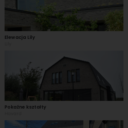
Elewacja Lily
Lily
Pokaźne kształty
Havard