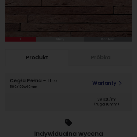
1
Filmy
Kontakt
Produkt
Próbka
Cegła Pełna
- LI
Warianty
100
500x100x40mm
39 szt./m²
(fuga 10mm)
Indywidualna wycena