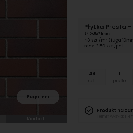
Płytka Prosta
-
240x9x71mm
48 szt./m² (fuga 10m
max. 3150 szt./pal
szt.
pudło
Fuga
Produkt na za
Termin wysyłki: 1-4 
Kontakt