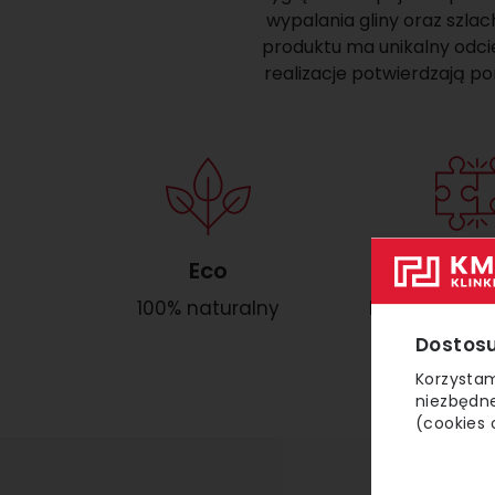
wypalania gliny oraz szl
produktu ma unikalny odcień
realizacje potwierdzają po
Eco
Kompl
100% naturalny
Do każdej ceg
Dostosu
Korzystam
niezbędne
(cookies 