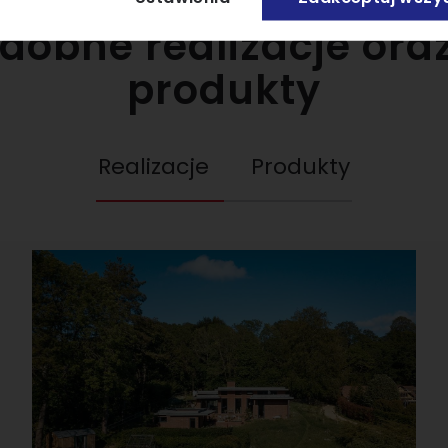
dobne realizacje or
produkty
Realizacje
Produkty