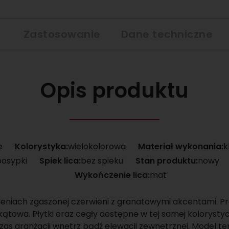
Zastosowanie
Dane techniczne
Opis produktu
e
Kolorystyka:
wielokolorowa
Materiał wykonania:
k
posypki
Spiek lica:
bez spieku
Stan produktu:
nowy
Wykończenie lica:
mat
ieniach zgaszonej czerwieni z granatowymi akcentami. Pro
 kątowa. Płytki oraz cegły dostępne w tej samej koloryst
as aranżacji wnętrz bądź elewacji zewnętrznej. Model te