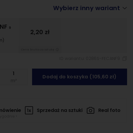
Architekci o
Wybierz inny wariant
ceramice
15 filmów
 NF
9
2,20 zł
m)
Przeglądaj
Cena brutto za sztukę
ID wariantu:
0286S-FECANF9
Dodaj do koszyka (105,60 zł)
m²
mówienie
Sprzedaż na
sztuki
Real foto
tygodnie >