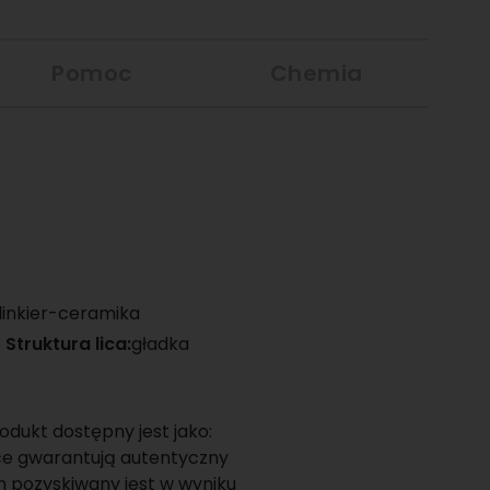
Pomoc
Chemia
linkier-ceramika
Struktura lica:
gładka
dukt dostępny jest jako:
yce gwarantują autentyczny
n pozyskiwany jest w wyniku