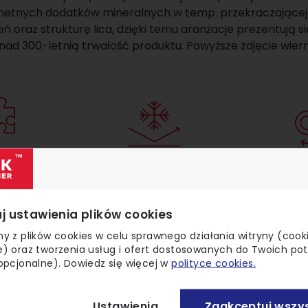
achetnych dodatków mineralnych w temp. przekraczającej
 oraz strukturę lica, dzięki temu aranżacje prezentują si
nad 300-letnią trwałość produktu. Powyższe zdjęcie wier
etny
Mrozoodporny
Pona
ły płytka
W pełni bezpieczny
Zaws
j ustawienia plików cookies
y z plików cookies w celu sprawnego działania witryny (cook
) oraz tworzenia usług i ofert dostosowanych do Twoich po
opcjonalne). Dowiedz się więcej w
polityce cookies.
Ustawienia
Zaakceptuj wszys