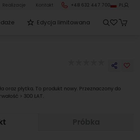
Realizacje
Kontakt
+48 632 447 700
PL
edaże
Edycja limitowana
ła oraz płytka. To produkt nowy. Przeznaczony do
rwałość > 300 LAT.
kt
Próbka