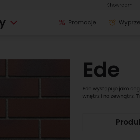
Showroom
y
Promocje
Wyprz
Ede
Ede występuje jako ceg
wnętrz i na zewnątrz. T
Produ