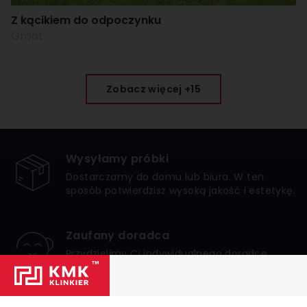
Z kącikiem do odpoczynku
Groot
Zobacz więcej +15
Wysyłamy próbki
Dostarczamy do domu lub biura. W ten
sposób potwierdzisz wysoką jakość i estetykę.
Zaufany doradca
Przydzielimy Ci indywidualnego doradcę,
który zagwarantuje bezpieczne i udane
zakupy.