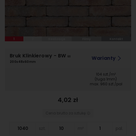
1
2
Realizacje
Filmy
Kontakt
Bruk Klinkierowy
- BW
Warianty
60
200x48x60mm
104 szt./m²
(fuga 1mm)
max. 960 szt./pal
4,02 zł
Cena brutto za sztukę
szt.
m²
pal.