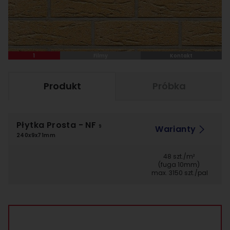
1
Filmy
Kontakt
Produkt
Próbka
Płytka Prosta
- NF
Warianty
9
240x9x71mm
48 szt./m²
(fuga 10mm)
max. 3150 szt./pal