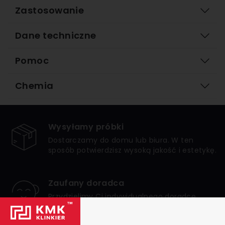
Zastosowanie
Dane techniczne
Pomoc
Chemia
Wysyłamy próbki
Dostarczamy do domu lub biura. W ten
sposób potwierdzisz wysoką jakość i estetykę.
Zaufany doradca
Przydzielimy Ci indywidualnego doradcę,
który zagwarantuje bezpieczne i udane
zakupy.