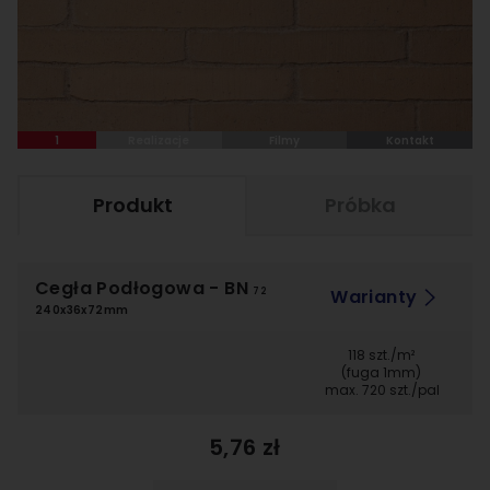
1
Realizacje
Filmy
Kontakt
Produkt
Próbka
Cegła Podłogowa
- BN
Warianty
72
240x36x72mm
118 szt./m²
(fuga 1mm)
max. 720 szt./pal
5,76 zł