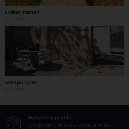
Kraina marzeń
Bellaqua
Letni poranek
Bellaqua
Wysyłamy próbki
Dostarczamy do domu lub biura. W ten