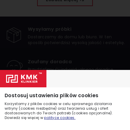
Wysyłamy próbki
Dostarczamy do domu lub biura. W ten
sposób potwierdzisz wysoką jakość i estetykę.
Zaufany doradca
Przydzielimy Ci indywidualnego doradcę,
który zagwarantuje bezpieczne i udane
zakupy.
Numer 1 w Polsce
Dostosuj ustawienia plików cookies
Jesteśmy liderem internetowej sprzedaży
Korzystamy z plików cookies w celu sprawnego działania
klinkieru w Polsce. Zaufało nam wielu
witryny (cookies niezbędne) oraz tworzenia usług i ofert
dostosowanych do Twoich potrzeb (cookies opcjonalne).
klientów.
Dowiedz się więcej w
polityce cookies.