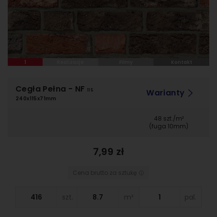
1
Realizacje
Filmy
Kontakt
Cegła Pełna
- NF
Warianty
115
240x115x71mm
48 szt./m²
(fuga 10mm)
7,99 zł
Cena brutto za sztukę
szt.
m²
pal.