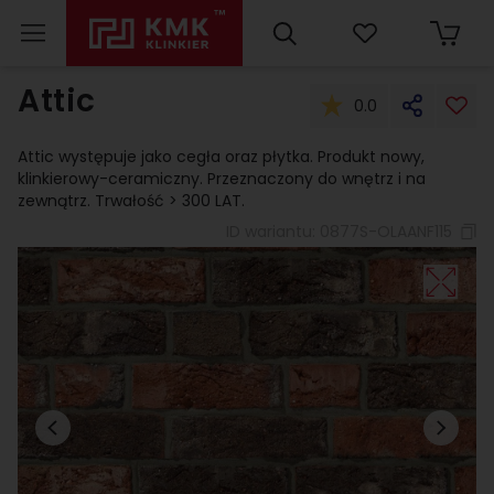
Attic
0.0
Attic występuje jako cegła oraz płytka. Produkt nowy,
klinkierowy-ceramiczny. Przeznaczony do wnętrz i na
zewnątrz. Trwałość > 300 LAT.
ID wariantu:
0877S-OLAANF115