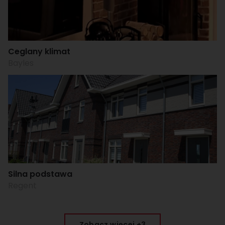
Ceglany klimat
Bayles
Silna podstawa
Regent
Zobacz więcej +3