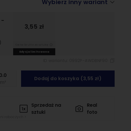
Wybierz inny wariant
a
-
3,55 zł
)
Cena brutto za sztukę
Edycja limitowana
ID wariantu:
0992P-AWDBNF90
Dodaj do koszyka (3,55 zł)
m²
Sprzedaż na
Real
sztuki
foto
dni roboczych >