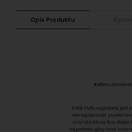
Opis Produktu
Rysun
Kolor:
czerwieni
Antik Pullo wypalany jest 
nieregularność powierzch
oraz strukturę lica, dzię
wypalania gliny oraz szlac