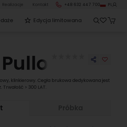
Realizacje
Kontakt
+48 632 447 700
PL
edaże
Edycja limitowana
 Pullo
 nowy, klinkierowy. Cegła brukowa dedykowana jest
. Trwałość > 300 LAT.
t
Próbka