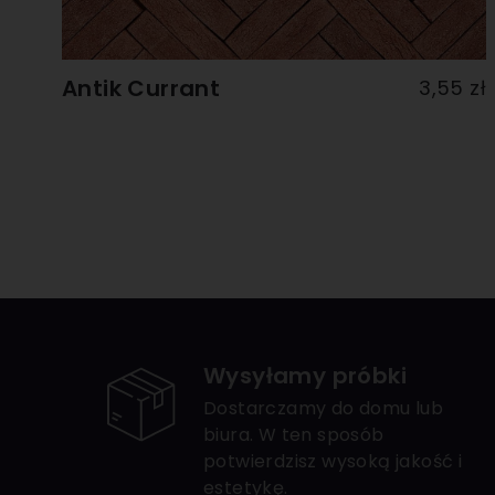
Antik Currant
3,55 zł
Wysyłamy próbki
Dostarczamy do domu lub
biura. W ten sposób
potwierdzisz wysoką jakość i
estetykę.