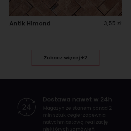
Antik Himond
3,55 zł
Zobacz więcej +2
Dostawa nawet w 24h
Magazyn ze stanem ponad 2
mln sztuk cegieł zapewnia
natychmiastową realizację
niektórych zamówień.