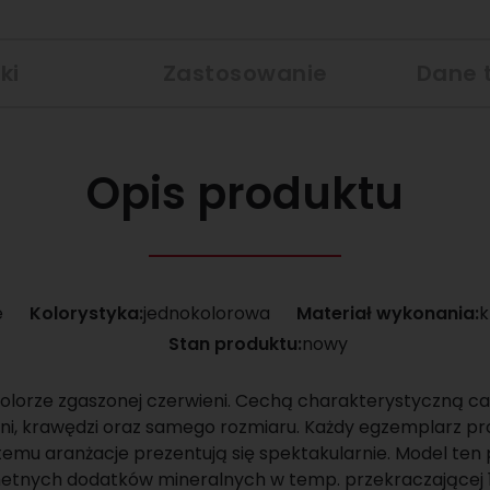
ki
Zastosowanie
Dane 
Opis produktu
e
Kolorystyka:
jednokolorowa
Materiał wykonania:
k
Stan produktu:
nowy
kolorze zgaszonej czerwieni. Cechą charakterystyczną całe
ni, krawędzi oraz samego rozmiaru. Każdy egzemplarz pr
ki temu aranżacje prezentują się spektakularnie. Model ten
hetnych dodatków mineralnych w temp. przekraczającej 12