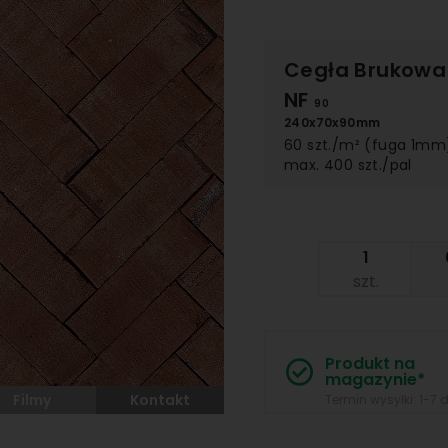
Cegła Brukow
NF
90
240x70x90mm
60 szt./m² (fuga 1mm
max. 400 szt./pal
szt.
Produkt na
magazynie*
Filmy
Kontakt
Termin wysyłki: 1-7 