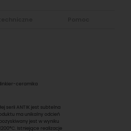
techniczne
Pomoc
linkier-ceramika
j serii ANTIK jest subtelna
oduktu ma unikalny odcień
 pozyskiwany jest w wyniku
00°C. Istniejące realizacje