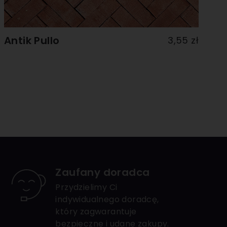
Antik Pullo
3,55 zł
Zaufany doradca
Przydzielimy Ci
indywidualnego doradcę,
który zagwarantuje
bezpieczne i udane zakupy.