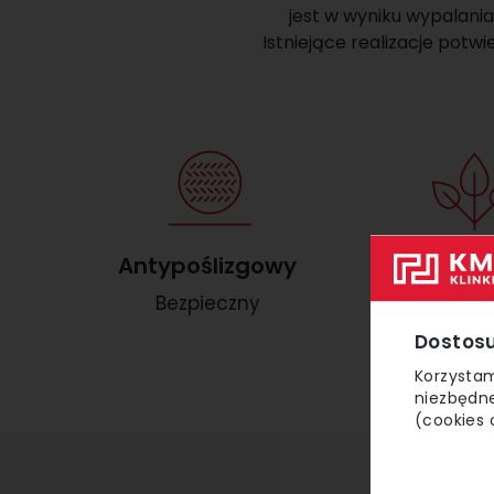
jest w wyniku wypalani
Istniejące realizacje potw
Antypoślizgowy
Eco
Bezpieczny
100% nat
Dostosu
Korzystam
niezbędne
(cookies 