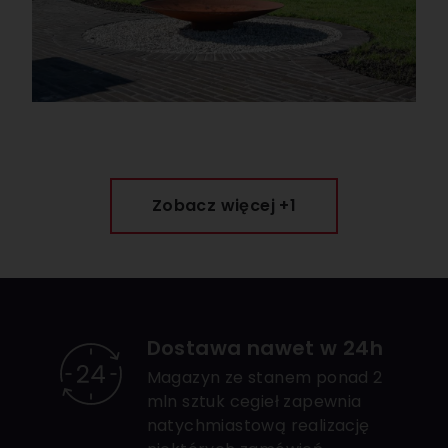
Zobacz więcej +1
Dostawa nawet w 24h
Magazyn ze stanem ponad 2
mln sztuk cegieł zapewnia
natychmiastową realizację