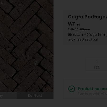
Cegła Podłog
WF
60
210x50x60mm
95 szt./m² (fuga 1mm
max. 930 szt./pal
szt.
Produkt na ma
Termin wysyłki: 1-7 
my
Kontakt