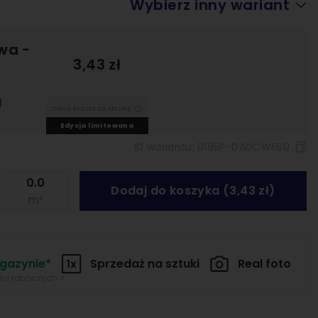
Wybierz inny wariant
owa
-
3,43 zł
)
Cena brutto za sztukę
Edycja limitowana
ID wariantu:
0195P-DADCWF60
Dodaj do koszyka (3,43 zł)
m²
gazynie*
Sprzedaż na
sztuki
Real foto
dni roboczych >