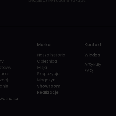
bezpieczne i udane zakupy.
Marka
Kontakt
Nasza historia
Wiedza
my
Obietnica
Artykuły
stawy
Misja
FAQ
ości
Ekspozycja
zacji
Magazyn
anie
Showroom
Realizacje
ywatności