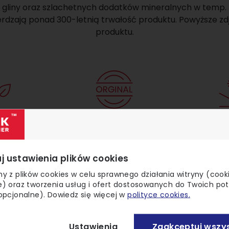
a gliny oraz szlachetnych dodatków mineralnych w temp. 
ierdzają ponad 300-letnią trwałość produktu. Powyższe zd
produktu.
Oryginalny
Mroz
uralny
Wyjątkowy design
W pełni
j ustawienia plików cookies
y z plików cookies w celu sprawnego działania witryny (cook
) oraz tworzenia usług i ofert dostosowanych do Twoich po
opcjonalne). Dowiedz się więcej w
polityce cookies.
Ustawienia
Zaakceptuj wszys