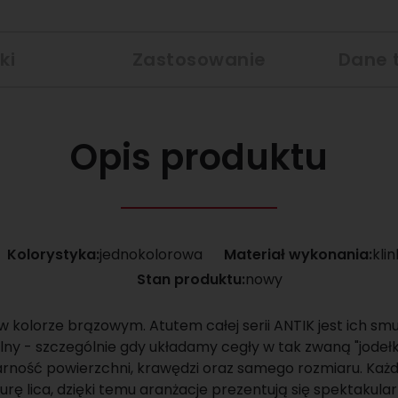
ki
Zastosowanie
Dane 
Opis produktu
Kolorystyka:
jednokolorowa
Materiał wykonania:
kli
Stan produktu:
nowy
w kolorze brązowym. Atutem całej serii ANTIK jest ich smu
lny - szczególnie gdy układamy cegły w tak zwaną "jodełk
gularność powierzchni, krawędzi oraz samego rozmiaru. K
turę lica, dzięki temu aranżacje prezentują się spektakula