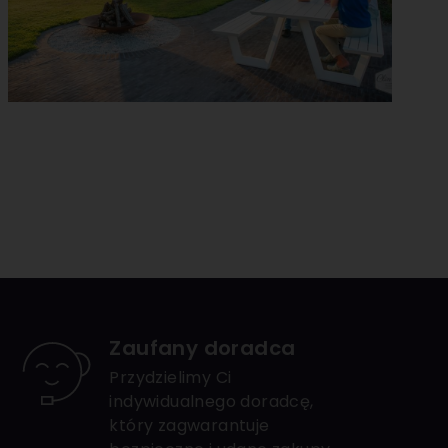
Zaufany doradca
Przydzielimy Ci
indywidualnego doradcę,
który zagwarantuje