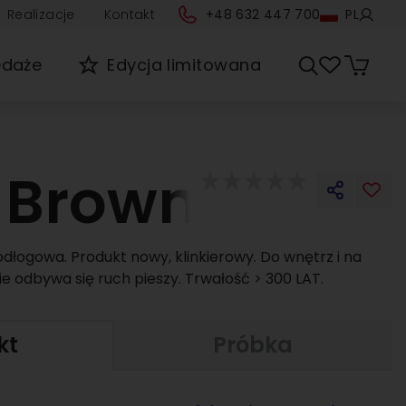
Realizacje
Kontakt
+48 632 447 700
PL
edaże
Edycja limitowana
 Brown
dłogowa. Produkt nowy, klinkierowy. Do wnętrz i na
e odbywa się ruch pieszy. Trwałość > 300 LAT.
kt
Próbka