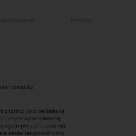
techniczne
Pomoc
nkier-ceramika
kła forma, co przekłada się
ę". Innym wyróżnikiem tej
ażdy egzemplarz produktu ma
rnie. Model ten pozyskiwany