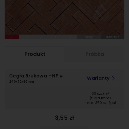
1
2
3
4
5
Filmy
Kontakt
Produkt
Próbka
Cegła Brukowa
- NF
Warianty
90
240x70x90mm
60 szt./m²
(fuga 1mm)
max. 350 szt./pal
3,55 zł