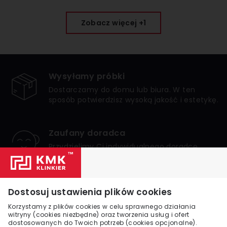
Zobacz więcej +1
Wysyłamy próbki
Dostarczamy do domu lub biura. W ten
sposób potwierdzisz wysoką jakość i estetykę.
Zaufany doradca
Przydzielimy Ci indywidualnego doradcę,
który zagwarantuje bezpieczne i udane
zakupy.
Numer 1 w Polsce
Dostosuj ustawienia plików cookies
Jesteśmy liderem internetowej sprzedaży
Korzystamy z plików cookies w celu sprawnego działania
klinkieru w Polsce. Zaufało nam wielu
witryny (cookies niezbędne) oraz tworzenia usług i ofert
dostosowanych do Twoich potrzeb (cookies opcjonalne).
klientów.