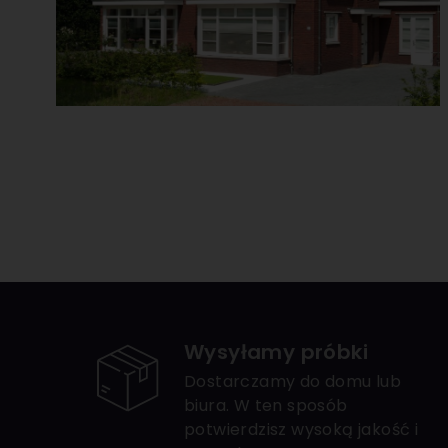
Wysyłamy próbki
Dostarczamy do domu lub
biura. W ten sposób
potwierdzisz wysoką jakość i