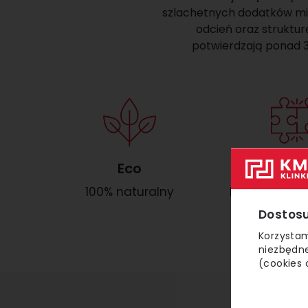
szlachetnych dodatków min
odcień oraz strukturę
potwierdzają ponad 3
Eco
Kompl
100% naturalny
Do każdej ceg
Dostosu
Korzystam
niezbędne
(cookies 