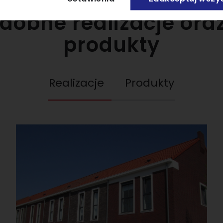
dobne realizacje or
produkty
Realizacje
Produkty