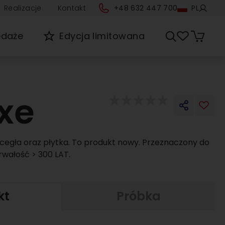
Realizacje
Kontakt
+48 632 447 700
PL
edaże
Edycja limitowana
xe
cegła oraz płytka. To produkt nowy. Przeznaczony do
rwałość > 300 LAT.
kt
Próbka