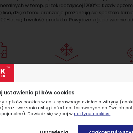
eralnych w temp. przekraczającej 1200°C. Każdy egzem
 lica, dzięki temu aranżacje prezentują się spektakularnie.
00-letnią trwałość produktu. Powyższe zdjęcie wiernie od
etny
Mrozoodporny
Pona
ły płytka
W pełni bezpieczny
Zaws
j ustawienia plików cookies
y z plików cookies w celu sprawnego działania witryny (cook
) oraz tworzenia usług i ofert dostosowanych do Twoich po
opcjonalne). Dowiedz się więcej w
polityce cookies.
Ustawienia
Zaakceptuj wszys