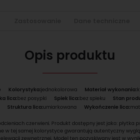
Zastosowanie
Dane techniczne
Opis produktu
e
Kolorystyka:
jednokolorowa
Materiał wykonania:
k
a lica:
bez posypki
Spiek lica:
bez spieku
Stan prod
Struktura lica:
umiarkowana
Wykończenie lica:
ma
dcieniach czerwieni. Produkt dostępny jest jako: płytka p
pne w tej samej kolorystyce gwarantują autentyczny wygl
 elewacji zewnętrznej. Model ten pozyskiwany jest w wynik