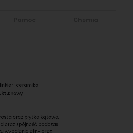
Pomoc
Chemia
linkier-ceramika
uktu:
nowy
t
rosta oraz płytka kątowa.
ąd oraz spójność podczas
u wypalania gliny oraz