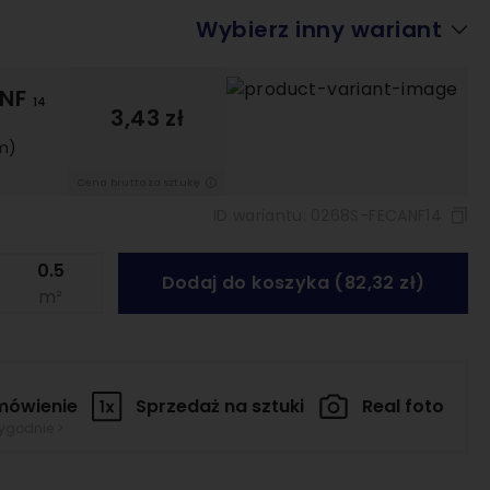
Architekci o
Wybierz inny wariant
ceramice
15 filmów
 NF
14
3,43 zł
m)
Przeglądaj
Cena brutto za sztukę
ID wariantu:
0268S-FECANF14
Dodaj do koszyka (82,32 zł)
m²
mówienie
Sprzedaż na
sztuki
Real foto
tygodnie >