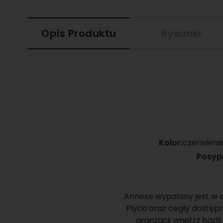
Opis Produktu
Rysunki
Kolor:
czerwieni
Posypk
Annexe wypalany jest w o
Płytki oraz cegły dostę
aranżacji wnętrz bądź