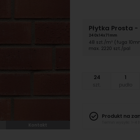
Płytka Prosta
-
240x14x71mm
48 szt./m² (fuga 10m
max. 2220 szt./pal
szt.
pudło
Produkt na za
Termin wysyłki: 1-4 
Kontakt