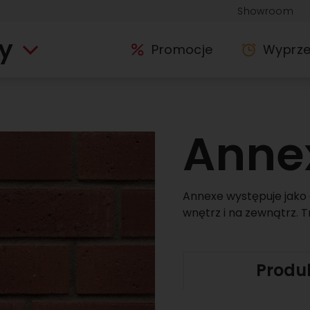
Showroom
y
Promocje
Wyprz
Anne
Annexe występuje jako 
wnętrz i na zewnątrz. T
Produ