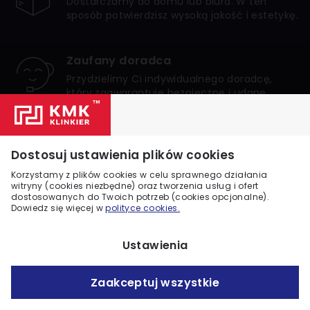
Dostarczamy do domu lub biura. W ten
sposób potwierdzisz wysoką jakość i estetykę.
Zaufany doradca
Przydzielimy Ci indywidualnego doradcę,
który zagwarantuje bezpieczne i udane
zakupy.
Numer 1 w Polsce
Dostosuj ustawienia plików cookies
Jesteśmy liderem internetowej sprzedaży
klinkieru w Polsce. Zaufało nam wielu
Korzystamy z plików cookies w celu sprawnego działania
klientów.
witryny (cookies niezbędne) oraz tworzenia usług i ofert
dostosowanych do Twoich potrzeb (cookies opcjonalne).
Dowiedz się więcej w
polityce cookies.
Ustawienia
Zaakceptuj wszystkie