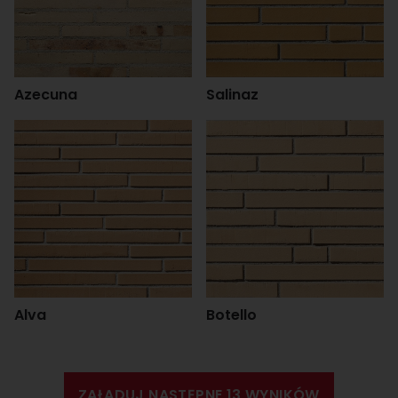
Azecuna
Salinaz
Alva
Botello
ZAŁADUJ NASTĘPNE 13 WYNIKÓW