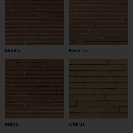
Murillo
Baretto
Maya
Clarus