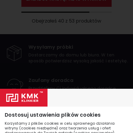
Obejrzałeś 40 z 53 produktów
Wysyłamy próbki
Dostarczamy do domu lub biura. W ten
sposób potwierdzisz wysoką jakość i estetykę.
Zaufany doradca
Przydzielimy Ci indywidualnego doradcę,
który zagwarantuje bezpieczne i udane
zakupy.
Numer 1 w Polsce
Dostosuj ustawienia plików cookies
Jesteśmy liderem internetowej sprzedaży
Korzystamy z plików cookies w celu sprawnego działania
klinkieru w Polsce. Zaufało nam wielu
witryny (cookies niezbędne) oraz tworzenia usług i ofert
dostosowanych do Twoich potrzeb (cookies opcjonalne).