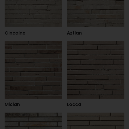
Cincalno
Aztlan
Miclan
Locca