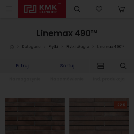
Linemax 490™
Kategorie
Płytki
Płytki długie
Linemax 490™
Filtruj
Sortuj
Na magazynie
Na zamówienie
Ind. produkcja
-22%