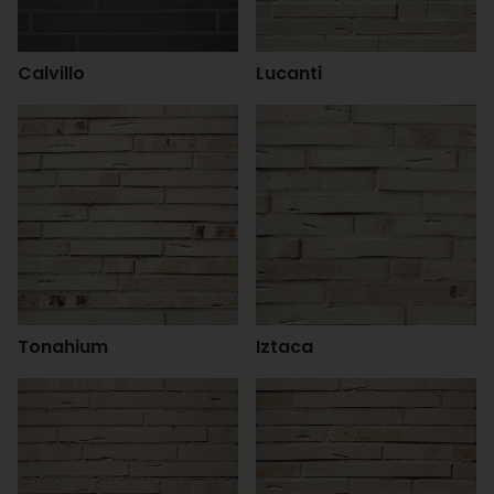
Calvillo
Lucanti
Tonahium
Iztaca