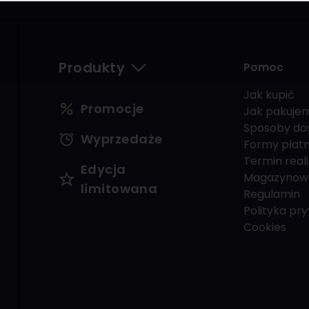
Produkty
Pomoc
Jak kupić
Promocje
Jak pakuje
Sposoby do
Wyprzedaże
Formy płatn
Termin reali
Edycja
Magazynow
limitowana
Regulamin
Polityka pr
Cookies