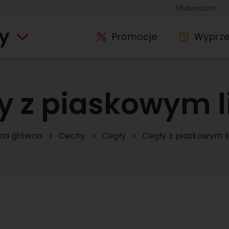
Showroom
y
Promocje
Wyprz
y z piaskowym 
na główna
Cechy
Cegły
Cegły z piaskowym 