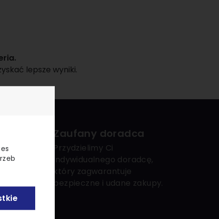
ria.
yskać lepsze wyniki.
Zaufany doradca
Przydzielimy Ci
ies
trzeb
indywidualnego doradcę,
który zagwarantuje
bezpieczne i udane zakupy.
tkie