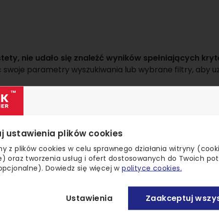
stety, nie udało się znaleźć wyników spełniających kryte
swoje parametry wyszukiwania lub wybrane filtry, aby uz
Dostawa nawet w 24h
j ustawienia plików cookies
Magazyn ze stanem ponad 2
y z plików cookies w celu sprawnego działania witryny (cook
) oraz tworzenia usług i ofert dostosowanych do Twoich po
mln sztuk cegieł zapewnia
opcjonalne). Dowiedz się więcej w
polityce cookies.
natychmiastową realizację
niektórych zamówień.
Ustawienia
Zaakceptuj wszys