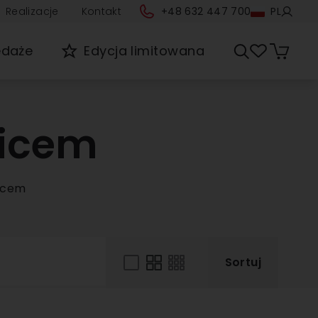
Realizacje
Kontakt
+48 632 447 700
PL
edaże
Edycja limitowana
licem
licem
Sortuj