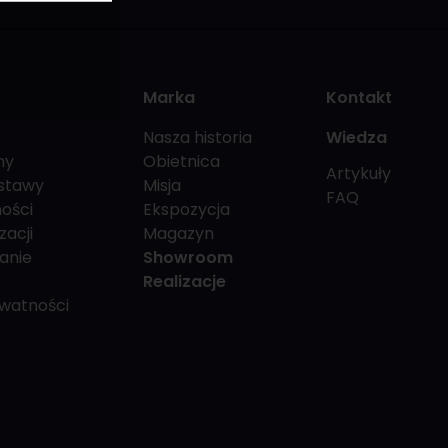
Marka
Kontakt
Nasza historia
Wiedza
my
Obietnica
Artykuły
stawy
Misja
FAQ
ości
Ekspozycja
zacji
Magazyn
anie
Showroom
Realizacje
ywatności