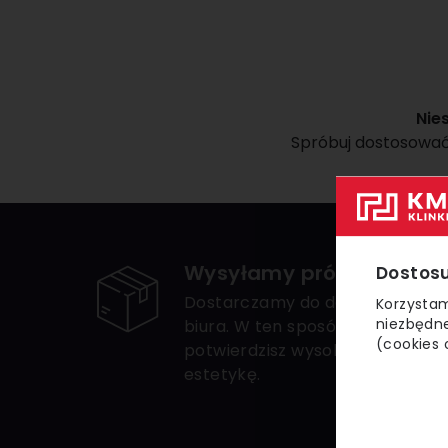
Nie
Spróbuj dostosować 
Wysyłamy próbki
Dostosu
Dostarczamy do domu lub
Korzystam
niezbędne
biura. W ten sposób
(cookies 
potwierdzisz wysoką jakość i
estetykę.