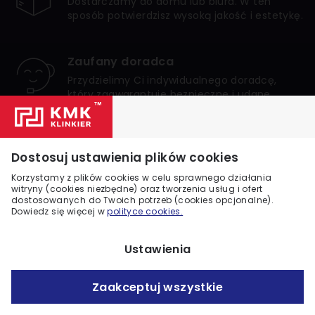
Dostarczamy do domu lub biura. W ten
sposób potwierdzisz wysoką jakość i estetykę.
Zaufany doradca
Przydzielimy Ci indywidualnego doradcę,
który zagwarantuje bezpieczne i udane
zakupy.
Numer 1 w Polsce
Dostosuj ustawienia plików cookies
Jesteśmy liderem internetowej sprzedaży
klinkieru w Polsce. Zaufało nam wielu
Korzystamy z plików cookies w celu sprawnego działania
klientów.
witryny (cookies niezbędne) oraz tworzenia usług i ofert
dostosowanych do Twoich potrzeb (cookies opcjonalne).
Dowiedz się więcej w
polityce cookies.
Ustawienia
Zaakceptuj wszystkie