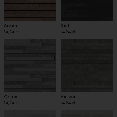
Sarah
Kari
14,24 zł
14,24 zł
Grima
Hallvor
14,24 zł
14,24 zł