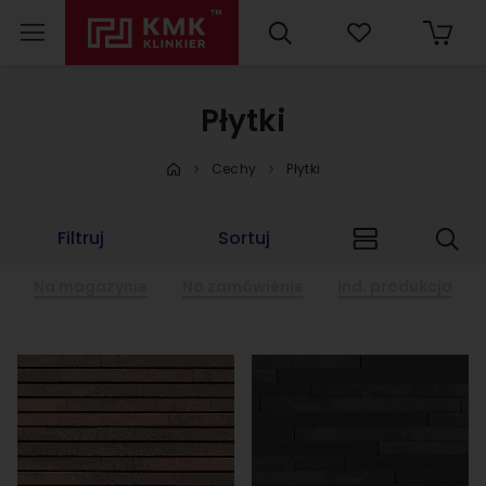
Płytki
Cechy
Płytki
Filtruj
Sortuj
Na magazynie
Na zamówienie
Ind. produkcja