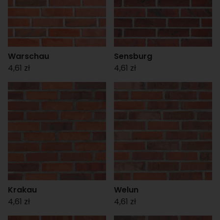
Warschau
Sensburg
4,61 zł
4,61 zł
Krakau
Welun
4,61 zł
4,61 zł