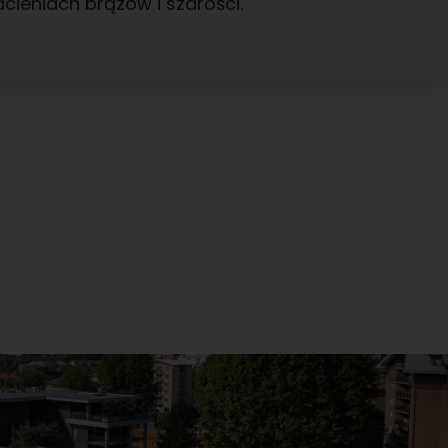
cieniach brązów i szarości.