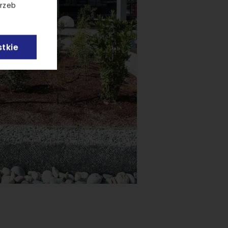
trzeb
tkie