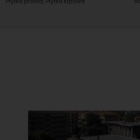
Płytka prosta
,
Płytka kątowa
od