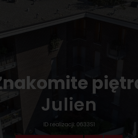
Znakomite piętr
Julien
ID realizacji:
0633S1