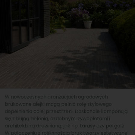
W nowoczesnych aranżacjach ogrodowych
brukowane alejki mogą pełnić rolę stylowego
dopełnienia całej przestrzeni. Doskonale komponują
się z bujną zielenią, ozdobnymi żywopłotami i
architekturą drewnianą, jak np. tarasy czy pergole.
W połączeniu z roślinnością bruk tworzy estetyczne