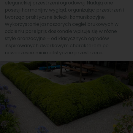
eleganckiej przestrzeni ogrodowej. Nadają one
posesji harmonijny wygląd, organizując przestrzeń i
tworząc praktyczne ścieżki komunikacyjne.
Wykorzystanie jasnoszarych cegieł brukowych w
odcieniu parelgrijs doskonale wpisuje się w różne
style aranżacyjne – od klasycznych ogrodów
inspirowanych dworkowym charakterem po
nowoczesne minimalistyczne przestrzenie.