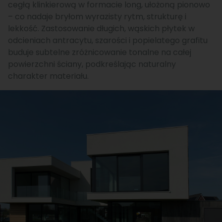
cegłą klinkierową w formacie long, ułożoną pionowo
– co nadaje bryłom wyrazisty rytm, strukturę i
lekkość. Zastosowanie długich, wąskich płytek w
odcieniach antracytu, szarości i popielatego grafitu
buduje subtelne zróżnicowanie tonalne na całej
powierzchni ściany, podkreślając naturalny
charakter materiału.