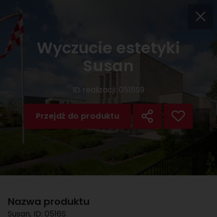
Wyczucie estetyki
Susan
ID realizacji:
0516S9
Przejdź do produktu
Nazwa produktu
Susan
, ID:
0516S