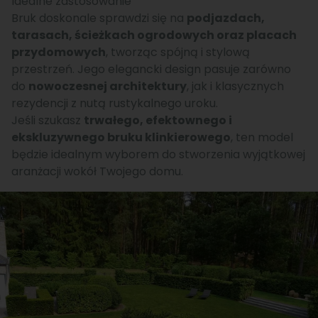
Idealne zastosowanie
Bruk doskonale sprawdzi się na
podjazdach,
tarasach, ścieżkach ogrodowych oraz placach
przydomowych
, tworząc spójną i stylową
przestrzeń. Jego elegancki design pasuje zarówno
do
nowoczesnej architektury
, jak i klasycznych
rezydencji z nutą rustykalnego uroku.
Jeśli szukasz
trwałego, efektownego i
ekskluzywnego bruku klinkierowego
, ten model
będzie idealnym wyborem do stworzenia wyjątkowej
aranżacji wokół Twojego domu.