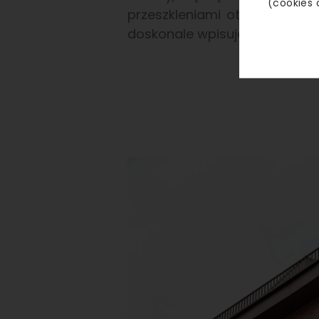
(cookies 
przeszkleniami otwiera budyn
doskonale wpisuje się w konte