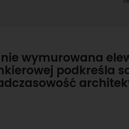
c
nnie wymurowana elew
inkierowej podkreśla so
dczasowość architek