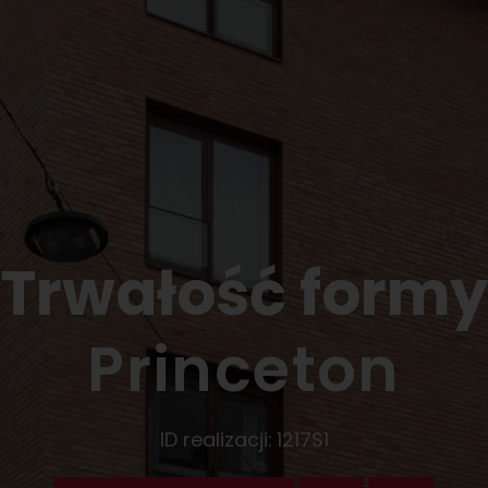
Trwałość formy
Princeton
ID realizacji:
1217S1