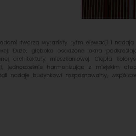
adami tworzą wyrazisty rytm elewacji i nadają b
erowej. Duże, głęboko osadzone okna podkreśla
ej architektury mieszkaniowej. Ciepła kolory
cji, jednocześnie harmonizując z miejskim otocz
tali nadaje budynkowi rozpoznawalny, współcze