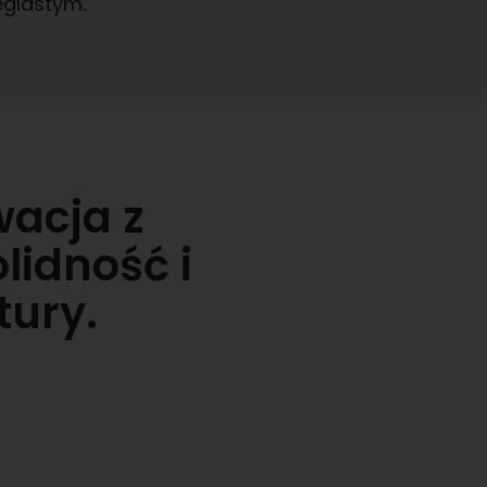
eglastym.
acja z
lidność i
tury.