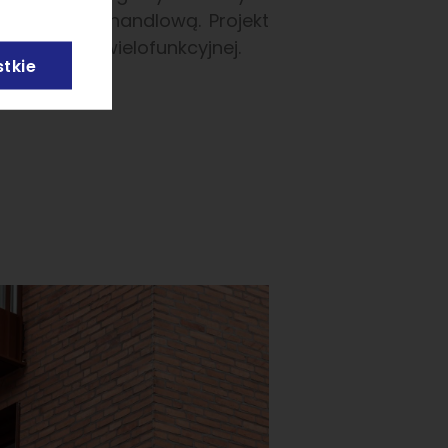
ną pierzeję handlową. Projekt
ą zabudowy wielofunkcyjnej.
tkie