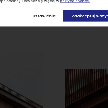
opcjonalne). Dowiedz się więcej w
polityce cookies.
ek na ruch pieszy i miejskie życie, tworząc aktyw
kst ulicy, łącząc trwałość cegły z funkcjonalności
Ustawienia
Zaakceptuj wszys