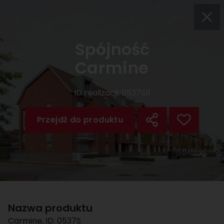
Spójność
Carmine
ID realizacji:
0537S11
Przejdź do produktu
Nazwa produktu
Carmine
, ID:
0537S