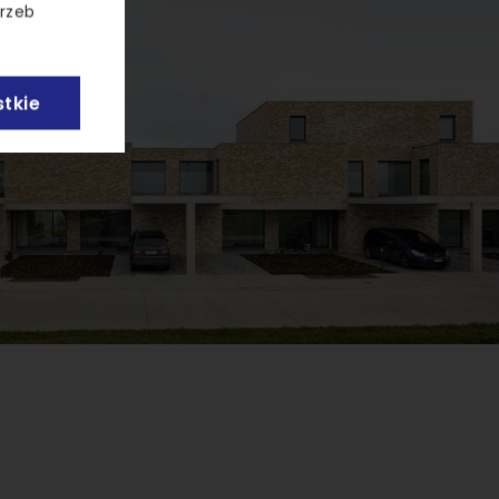
trzeb
tkie