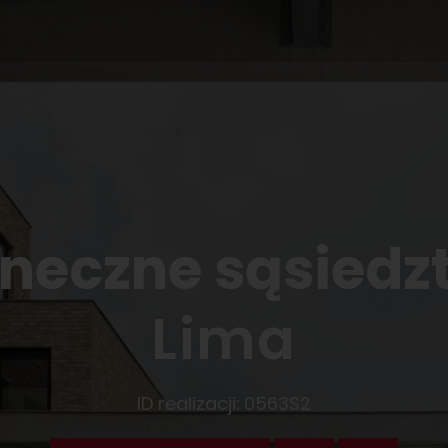
oneczne sąsiedz
Lima
ID realizacji:
0563S2