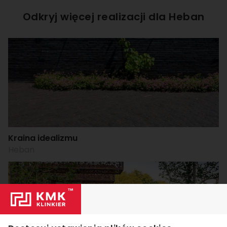
Odkryj więcej realizacji dla
Heban
Kraina idealizmu
Heban