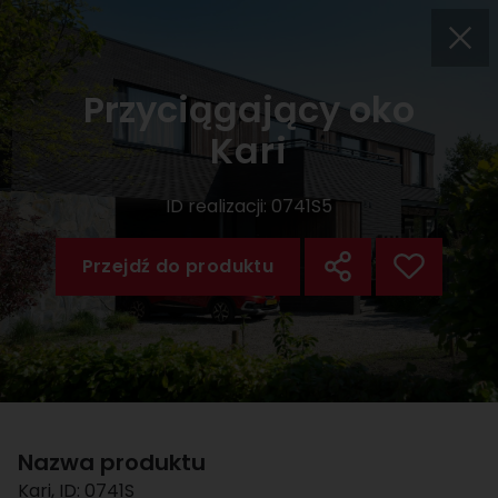
Przyciągający oko
Kari
ID realizacji:
0741S5
Przejdź do produktu
Nazwa produktu
Kari
, ID:
0741S