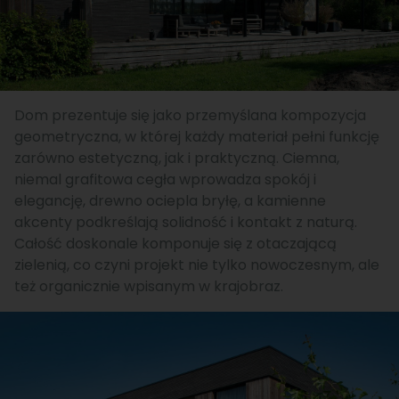
Dom prezentuje się jako przemyślana kompozycja
geometryczna, w której każdy materiał pełni funkcję
zarówno estetyczną, jak i praktyczną. Ciemna,
niemal grafitowa cegła wprowadza spokój i
elegancję, drewno ociepla bryłę, a kamienne
akcenty podkreślają solidność i kontakt z naturą.
Całość doskonale komponuje się z otaczającą
zielenią, co czyni projekt nie tylko nowoczesnym, ale
też organicznie wpisanym w krajobraz.