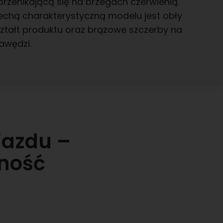
przenikającą się na brzegach czerwienią.
echą charakterystyczną modelu jest obły
ształt produktu oraz brązowe szczerby na
awędzi.
jazdu –
lność