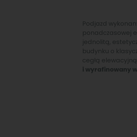
Podjazd wykonan
ponadczasowej ele
jednolitą, estety
budynku o klasycz
cegłą elewacyjną 
i wyrafinowany 