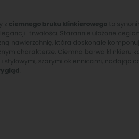
y z
ciemnego bruku klinkierowego
to synon
gancji i trwałości. Starannie ułożone ceglan
czną nawierzchnię, która doskonale komponuj
nym charakterze. Ciemna barwa klinkieru ko
i stylowymi, szarymi okiennicami, nadając c
wygląd
.