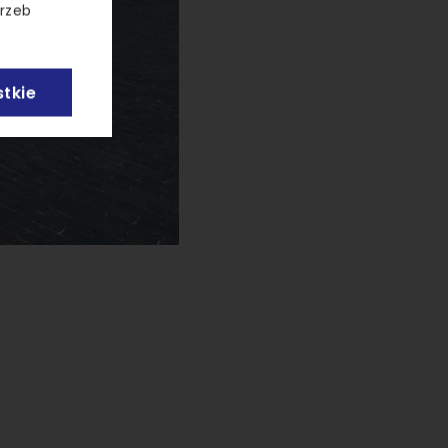
trzeb
tkie