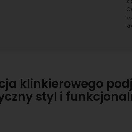
z 
C
k
kr
cja klinkierowego pod
yczny styl i funkcjona