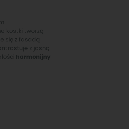
im
e kostki tworzą
e się z fasadą
ntrastuje z jasną
ałości
harmonijny