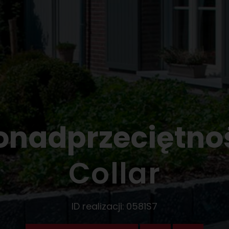
onadprzeciętno
Collar
ID realizacji:
0581S7