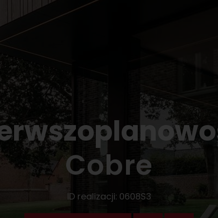
ierwszoplanowo
Cobre
ID realizacji:
0608S3