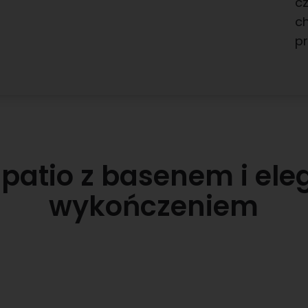
cz
ch
pr
 patio z basenem i el
wykończeniem