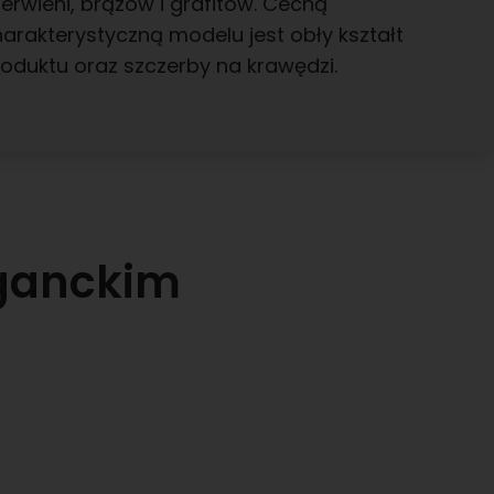
erwieni, brązów i grafitów. Cechą
arakterystyczną modelu jest obły kształt
oduktu oraz szczerby na krawędzi.
eganckim