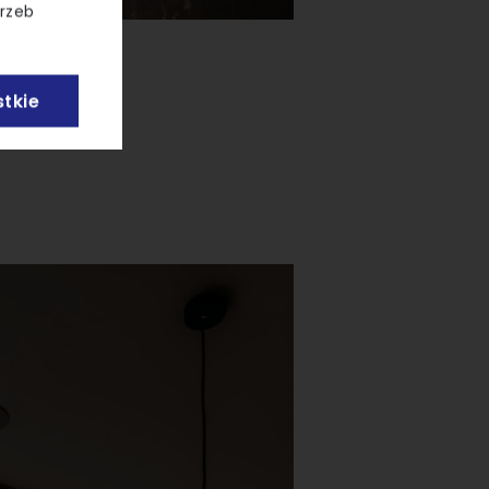
trzeb
tkie