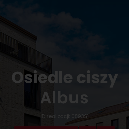
Osiedle ciszy
Albus
ID realizacji:
0893S1