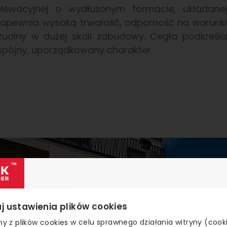
lewacyjnej o wydłużonym formacie, układanej
 zapewnia wysoką trwałość, odporność na warunki
izualny w dużej skali zabudowy. Cegła podkreśla
spójny, uporządkowany charakter.
j ustawienia plików cookies
y z plików cookies w celu sprawnego działania witryny (cook