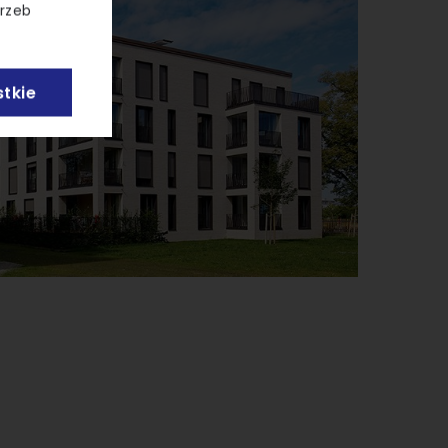
trzeb
tkie