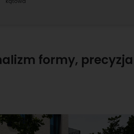
kątowa
alizm formy, precyzja