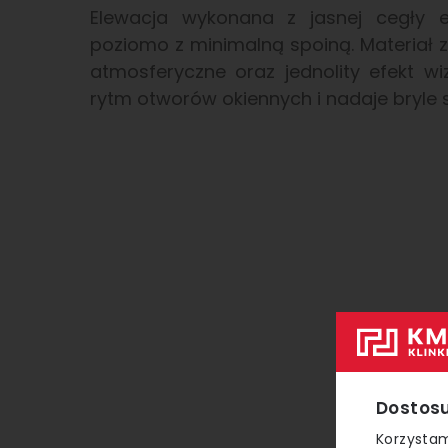
Elewacja wykonana z jasnej cegły e
poziomo z minimalną spoiną. Materiał
atmosferyczne oraz jednolity efekt w
rytm otworów okiennych i nadaje bryle 
Dostosu
Korzystam