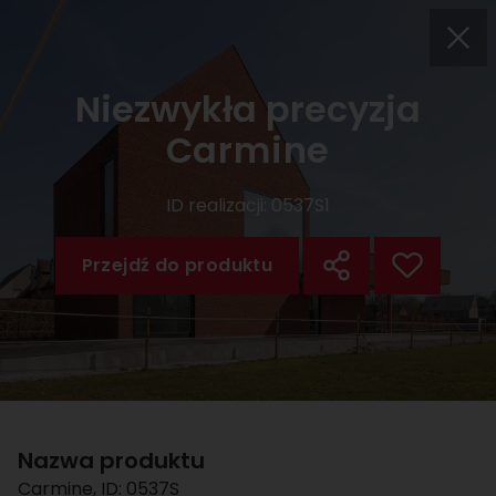
Niezwykła precyzja
Carmine
ID realizacji:
0537S1
Przejdź do produktu
Nazwa produktu
Carmine
, ID:
0537S