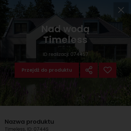
Nad wodą
Timeless
ID realizacji:
0744S7
Przejdź do produktu
Nazwa produktu
Timeless
, ID:
0744S