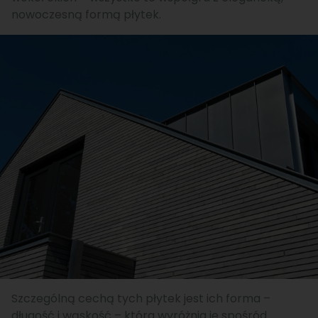
nowoczesną formą płytek.
Szczególną cechą tych płytek jest ich forma –
długość i wąskość – która wyróżnia je spośród