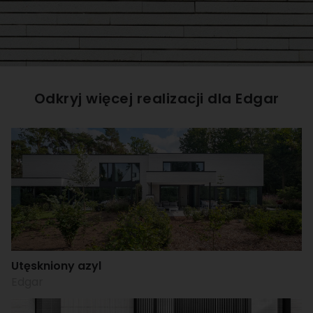
Odkryj więcej realizacji dla
Edgar
Utęskniony azyl
Edgar