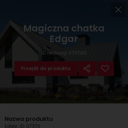
Magiczna chatka
Edgar
ID realizacji:
0737S10
Przejdź do produktu
Nazwa produktu
Edgar
, ID:
0737S