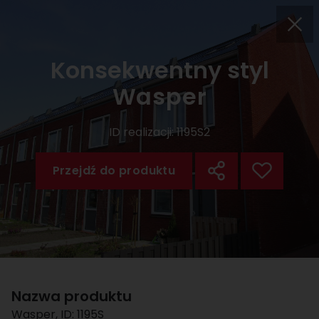
Konsekwentny styl
Wasper
ID realizacji:
1195S2
Przejdź do produktu
Nazwa produktu
Wasper
, ID:
1195S