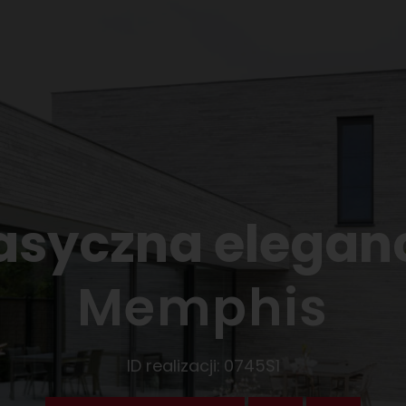
asyczna elegan
Memphis
ID realizacji:
0745S1