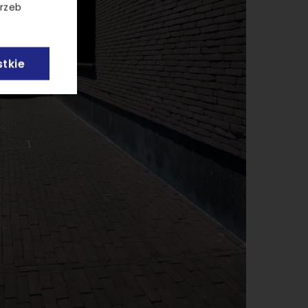
trzeb
tkie