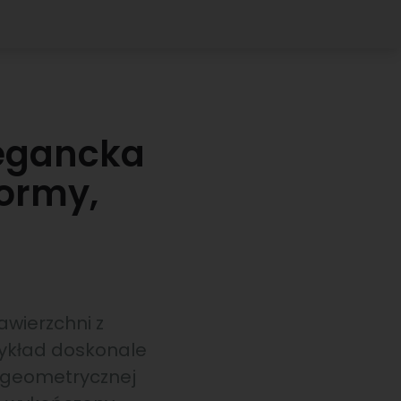
legancka
ormy,
awierzchni z
zykład doskonale
e geometrycznej