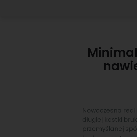
Minimal
nawi
Nowoczesna realiz
długiej kostki br
przemyślanej spój