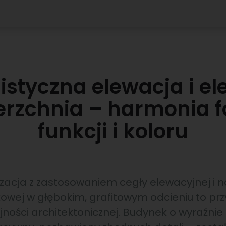
istyczna elewacja i e
erzchnia – harmonia f
funkcji i koloru
acja z zastosowaniem cegły elewacyjnej i n
ukowej w głębokim, grafitowym odcieniu to pr
ności architektonicznej. Budynek o wyraźni