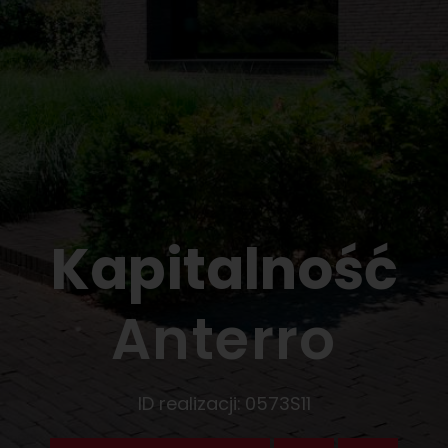
Kapitalność
Anterro
ID realizacji:
0573S11