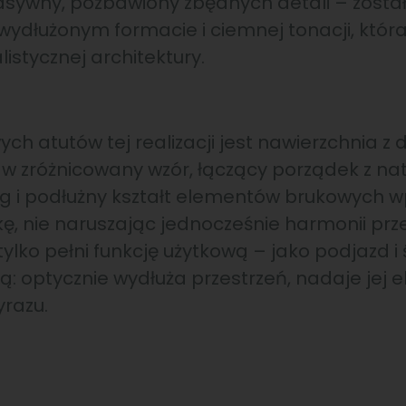
masywny, pozbawiony zbędnych detali – zost
 wydłużonym formacie i ciemnej tonacji, któr
istycznej architektury.
h atutów tej realizacji jest nawierzchnia z d
 w zróżnicowany wzór, łączący porządek z n
ug i podłużny kształt elementów brukowych 
, nie naruszając jednocześnie harmonii prze
ylko pełni funkcję użytkową – jako podjazd i 
: optycznie wydłuża przestrzeń, nadaje jej el
razu.