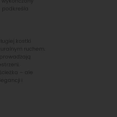
ał wykończony
a podkreśla
ługiej kostki
aturalnym ruchem.
wprowadzają
strzeni.
ścieżka – ale
egancji i