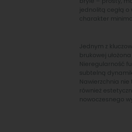
bryle – prosty, 
jednolitą cegłą o
charakter minimal
Jednym z kluczowyc
brukowej ułożona
Nieregularność f
subtelną dynamikę
Nawierzchnia nie t
również estetyczną
nowoczesnego wy