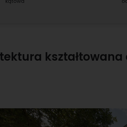
kątowa
od
tektura kształtowana