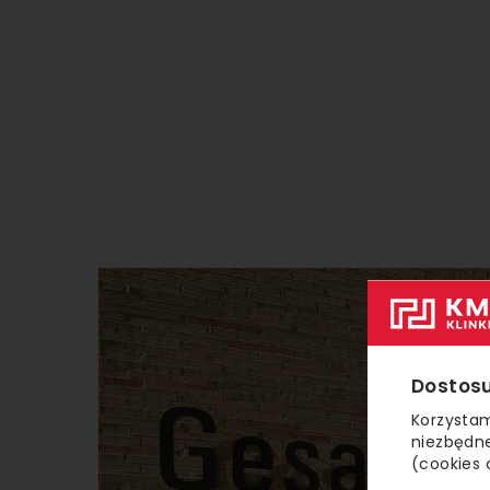
Dostosu
Korzystam
niezbędne
(cookies 