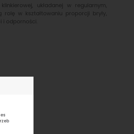
linkierowej, układanej w regularnym,
 rolę w kształtowaniu proporcji bryły,
 i odporności.
ies
trzeb