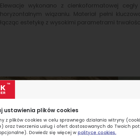
Elewacje wykonano z cienkoformatowej cegły k
horyzontalnym wiązaniu. Materiał pełni kluczową
łącząc estetykę z wysokimi parametrami trwałości
j ustawienia plików cookies
y z plików cookies w celu sprawnego działania witryny (cook
) oraz tworzenia usług i ofert dostosowanych do Twoich po
opcjonalne). Dowiedz się więcej w
polityce cookies.