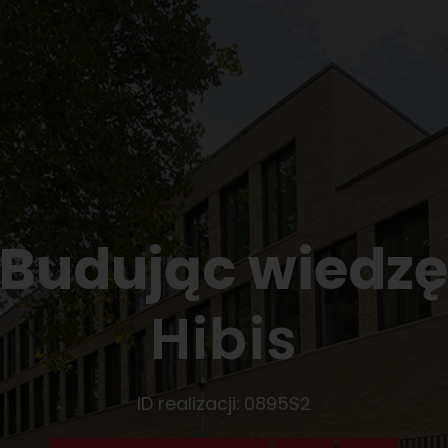
Budując wiedz
Hibis
ID realizacji:
0895S2