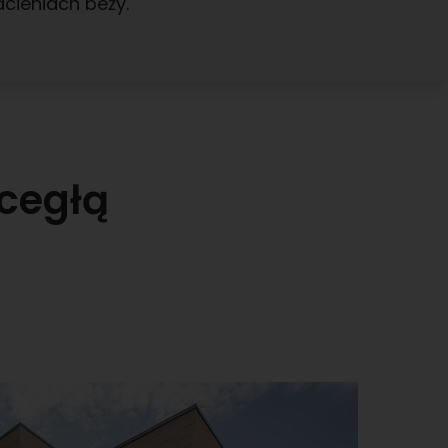
cieniach beży.
 cegłą