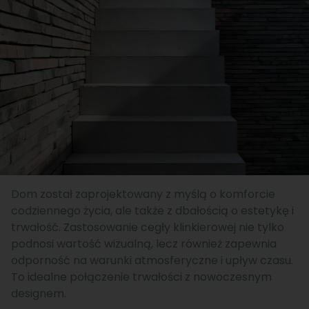
Dom został zaprojektowany z myślą o komforcie
codziennego życia, ale także z dbałością o estetykę i
trwałość. Zastosowanie cegły klinkierowej nie tylko
podnosi wartość wizualną, lecz również zapewnia
odporność na warunki atmosferyczne i upływ czasu.
To idealne połączenie trwałości z nowoczesnym
designem.